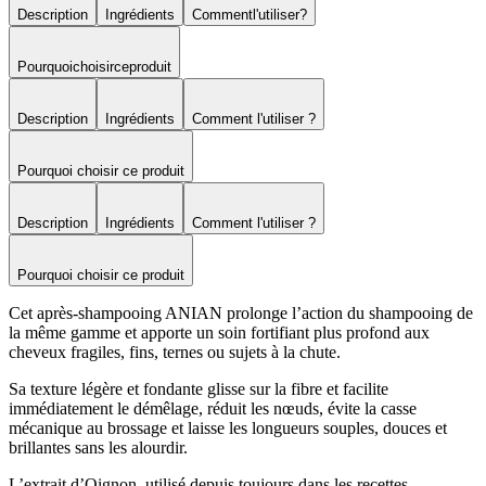
Description
Ingrédients
Comment
l'utiliser
?
Pourquoi
choisir
ce
produit
Description
Ingrédients
Comment l'utiliser ?
Pourquoi choisir ce produit
Description
Ingrédients
Comment l'utiliser ?
Pourquoi choisir ce produit
Cet après-shampooing ANIAN prolonge l’action du shampooing de
la même gamme et apporte un soin fortifiant plus profond aux
cheveux fragiles, fins, ternes ou sujets à la chute.
Sa texture légère et fondante glisse sur la fibre et facilite
immédiatement le démêlage, réduit les nœuds, évite la casse
mécanique au brossage et laisse les longueurs souples, douces et
brillantes sans les alourdir.
L’extrait d’Oignon, utilisé depuis toujours dans les recettes