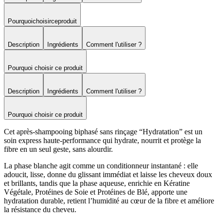
Pourquoi
choisir
ce
produit
Description
Ingrédients
Comment l'utiliser ?
Pourquoi choisir ce produit
Description
Ingrédients
Comment l'utiliser ?
Pourquoi choisir ce produit
Cet après-shampooing biphasé sans rinçage “Hydratation” est un
soin express haute-performance qui hydrate, nourrit et protège la
fibre en un seul geste, sans alourdir.
La phase blanche agit comme un conditionneur instantané : elle
adoucit, lisse, donne du glissant immédiat et laisse les cheveux doux
et brillants, tandis que la phase aqueuse, enrichie en Kératine
Végétale, Protéines de Soie et Protéines de Blé, apporte une
hydratation durable, retient l’humidité au cœur de la fibre et améliore
la résistance du cheveu.